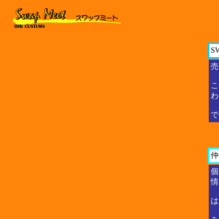
S
売
こ
わ
で
仲
個
情
は